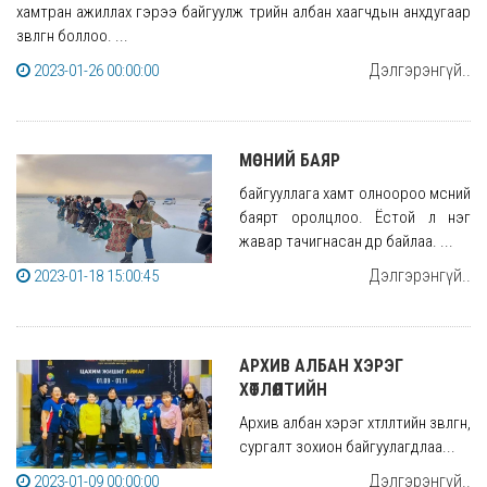
хамтран ажиллах гэрээ байгуулж төрийн албан хаагчдын анхдугаар
зөвлөгөөн боллоо. ...
Дэлгэрэнгүй..
2023-01-26 00:00:00
МӨСНИЙ БАЯР
байгууллага хамт олноороо мөсний
баярт оролцлоо. Ёстой л нэг
жавар тачигнасан өдөр байлаа. ...
Дэлгэрэнгүй..
2023-01-18 15:00:45
АРХИВ АЛБАН ХЭРЭГ
ХӨТЛӨЛТИЙН
Архив албан хэрэг хөтлөлтийн зөвлөгөөн,
сургалт зохион байгуулагдлаа...
Дэлгэрэнгүй..
2023-01-09 00:00:00