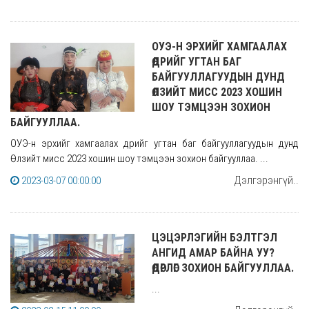
ОУЭ-Н ЭРХИЙГ ХАМГААЛАХ
ӨДРИЙГ УГТАН БАГ
БАЙГУУЛЛАГУУДЫН ДУНД
ӨЛЗИЙТ МИСС 2023 ХОШИН
ШОУ ТЭМЦЭЭН ЗОХИОН
БАЙГУУЛЛАА.
ОУЭ-н эрхийг хамгаалах өдрийг угтан баг байгууллагуудын дунд
Өлзийт мисс 2023 хошин шоу тэмцээн зохион байгууллаа. ...
Дэлгэрэнгүй..
2023-03-07 00:00:00
ЦЭЦЭРЛЭГИЙН БЭЛТГЭЛ
АНГИД АМАР БАЙНА УУ?
ӨДӨРЛӨГ ЗОХИОН БАЙГУУЛЛАА.
...