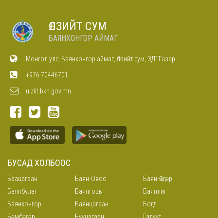
ӨЛЗИЙТ СУМ
БАЯНХОНГОР АЙМАГ
Монгол улс, Баянхонгор аймаг, Өлзийт сум, ЗДТГазар
+976 70446701
ulziit.bkh.gov.mn
БУСАД ХОЛБООС
Баацагаан
Баян-Овоо
Баян-Өндөр
Баянбулаг
Баянговь
Баянлиг
Баянхонгор
Баянцагаан
Богд
Бөмбөгөр
Бууцагаан
Галуут