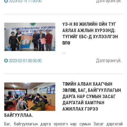
Дэлгэрэнгүй..
2023-02-15 11:00:00
ҮЭ-Н 80 ЖИЛИЙН ОЙН ТУГ
АЯЛАХ АЖЛЫН ХҮРЭЭНД:
ТУГИЙГ ЕБС-Д ХҮЛЭЭЛГЭН
ӨГЛӨӨ
...
Дэлгэрэнгүй..
2023-02-01 00:00:00
ТӨРИЙН АЛБАН ХААГЧЫН
ЗӨВЛӨГӨӨН, БАГ, БАЙГУУЛЛАГЫН
ДАРГА НАР СУМЫН ЗАСАГ
ДАРГАТАЙ ХАМТРАН
АЖИЛЛАХ ГЭРЭЭ
БАЙГУУЛЛАА.
Баг, байгууллагын дарга эрхлэгч нар сумын Засаг даргатай