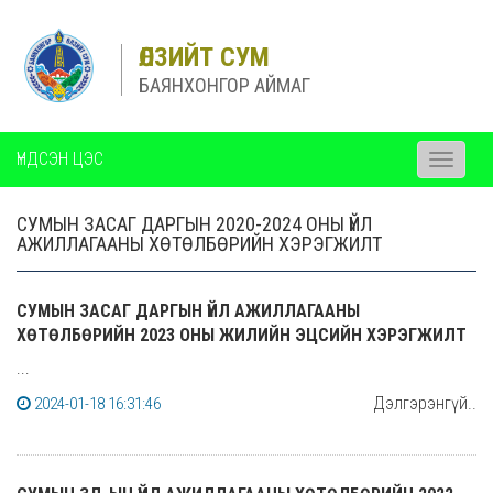
ӨЛЗИЙТ СУМ
БАЯНХОНГОР АЙМАГ
ҮНДСЭН ЦЭС
Toggle
navigati
СУМЫН ЗАСАГ ДАРГЫН 2020-2024 ОНЫ ҮЙЛ
АЖИЛЛАГААНЫ ХӨТӨЛБӨРИЙН ХЭРЭГЖИЛТ
СУМЫН ЗАСАГ ДАРГЫН ҮЙЛ АЖИЛЛАГААНЫ
ХӨТӨЛБӨРИЙН 2023 ОНЫ ЖИЛИЙН ЭЦСИЙН ХЭРЭГЖИЛТ
...
Дэлгэрэнгүй..
2024-01-18 16:31:46