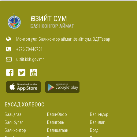
ӨЛЗИЙТ СУМ
БАЯНХОНГОР АЙМАГ
Монгол улс, Баянхонгор аймаг, Өлзийт сум, ЗДТГазар
+976 70446701
ulziit.bkh.gov.mn
БУСАД ХОЛБООС
Баацагаан
Баян-Овоо
Баян-Өндөр
Баянбулаг
Баянговь
Баянлиг
Баянхонгор
Баянцагаан
Богд