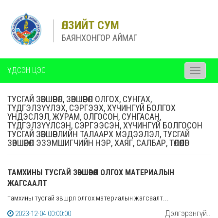
ӨЛЗИЙТ СУМ
БАЯНХОНГОР АЙМАГ
ҮНДСЭН ЦЭС
Toggle
navigati
ТУСГАЙ ЗӨВШӨӨРӨЛ, ЗӨВШӨӨРӨЛ ОЛГОХ, СУНГАХ,
ТҮДГЭЛЗҮҮЛЭХ, СЭРГЭЭХ, ХҮЧИНГҮЙ БОЛГОХ
ҮНДЭСЛЭЛ, ЖУРАМ, ОЛГОСОН, СУНГАСАН,
ТҮДГЭЛЗҮҮЛСЭН, СЭРГЭЭСЭН, ХҮЧИНГҮЙ БОЛГОСОН
ТУСГАЙ ЗӨВШӨӨРЛИЙН ТАЛААРХ МЭДЭЭЛЭЛ, ТУСГАЙ
ЗӨВШӨӨРӨЛ ЭЗЭМШИГЧИЙН НЭР, ХАЯГ, САЛБАР, ТӨЛӨӨЛӨГ
ТАМХИНЫ ТУСГАЙ ЗӨВШӨӨРӨЛ ОЛГОХ МАТЕРИАЛЫН
ЖАГСААЛТ
тамхины тусгай зөвшөөрөл олгох материалын жагсаалт...
Дэлгэрэнгүй..
2023-12-04 00:00:00