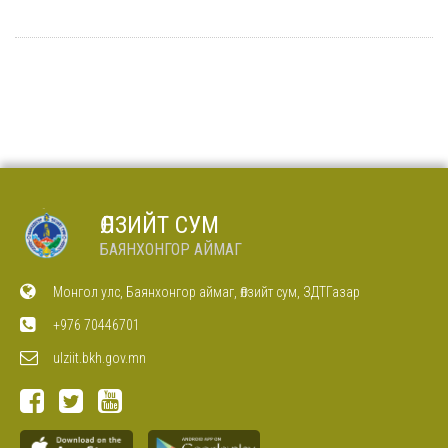
ӨЛЗИЙТ СУМ
БАЯНХОНГОР АЙМАГ
Монгол улс, Баянхонгор аймаг, Өлзийт сум, ЗДТГазар
+976 70446701
ulziit.bkh.gov.mn