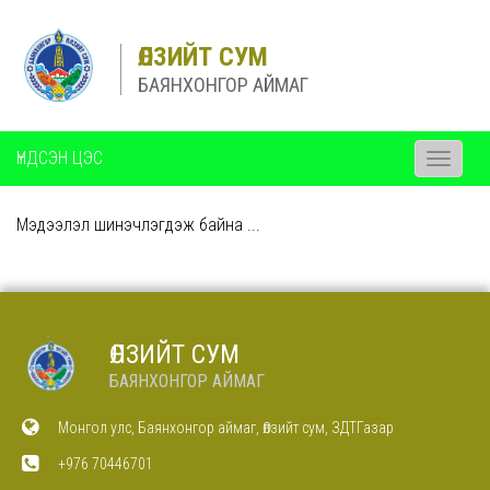
ӨЛЗИЙТ СУМ
БАЯНХОНГОР АЙМАГ
ҮНДСЭН ЦЭС
Toggle
navigati
Мэдээлэл шинэчлэгдэж байна ...
ӨЛЗИЙТ СУМ
БАЯНХОНГОР АЙМАГ
Монгол улс, Баянхонгор аймаг, Өлзийт сум, ЗДТГазар
+976 70446701