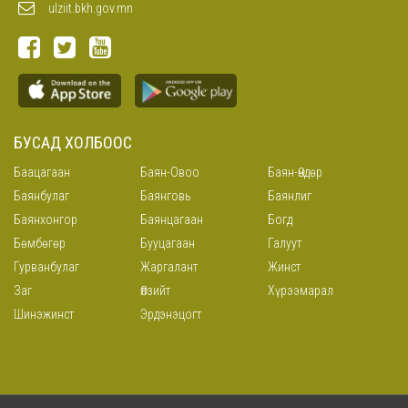
ulziit.bkh.gov.mn
БУСАД ХОЛБООС
Баацагаан
Баян-Овоо
Баян-Өндөр
Баянбулаг
Баянговь
Баянлиг
Баянхонгор
Баянцагаан
Богд
Бөмбөгөр
Бууцагаан
Галуут
Гурванбулаг
Жаргалант
Жинст
Заг
Өлзийт
Хүрээмарал
Шинэжинст
Эрдэнэцогт