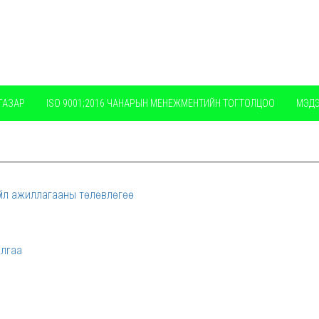
ГАЗАР
ISO 9001;2016 ЧАНАРЫН МЕНЕЖМЕНТИЙН ТОГТОЛЦОО
МЭД
/ЭХ/-ИЙН НЭР, ӨӨРИЙН НЭР, СУРАЛЦАЖ БАЙГАА УЛС, СУРГУУЛИЙН НЭР,
ГЭРЭЭНИЙ ХЭРЭГЖИЛТ
 үйл ажиллагааны төлөвлөгөө
алгаа