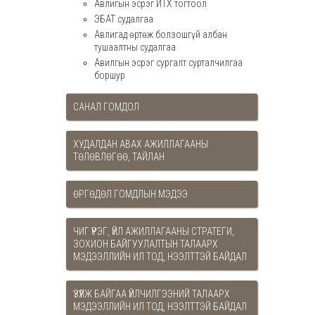
Авлигын эсрэг ИТХ тогтоол
ЭБАТ судалгаа
Авлигад өртөж болзошгүй албан
тушаалтны судалгаа
Авилгын эсрэг сургалт сурталчилгаа
боршур
САНАЛ ГОМДОЛ
ХУДАЛДАН АВАХ АЖИЛЛАГААНЫ
ТӨЛӨВЛӨГӨӨ, ТАЙЛАН
ӨРГӨДӨЛ ГОМДЛЫН МЭДЭЭ
ЧИГ ҮҮРЭГ, ҮЙЛ АЖИЛЛАГААНЫ СТРАТЕГИ,
ЗОХИОН БАЙГУУЛАЛТЫН ТАЛААРХ
МЭДЭЭЛЛИЙН ИЛ ТОД, НЭЭЛТТЭЙ БАЙДАЛ
ҮЗҮҮЛЖ БАЙГАА ҮЙЛЧИЛГЭЭНИЙ ТАЛААРХ
МЭДЭЭЛЛИЙН ИЛ ТОД, НЭЭЛТТЭЙ БАЙДАЛ