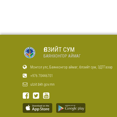
ӨЛЗИЙТ СУМ
БАЯНХОНГОР АЙМАГ
Монгол улс, Баянхонгор аймаг, Өлзийт сум, ЗДТГазар
+976 70446701
ulziit.bkh.gov.mn