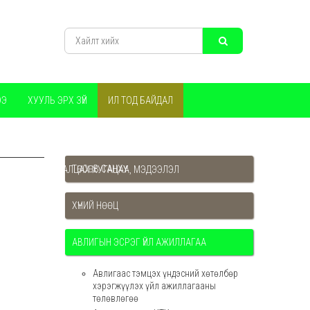
ЭЭ
ХУУЛЬ ЭРХ ЗҮЙ
ИЛ ТОД БАЙДАЛ
ТӨСӨВ САНХҮҮ
 МЭРГЭЖИЛ, СУРАЛЦАХ ХУГАЦАА, МЭДЭЭЛЭЛ
ХҮНИЙ НӨӨЦ
АВЛИГЫН ЭСРЭГ ҮЙЛ АЖИЛЛАГАА
Авлигаас тэмцэх үндэсний хөтөлбөр
хэрэгжүүлэх үйл ажиллагааны
төлөвлөгөө