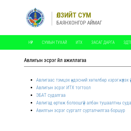
ӨЛЗИЙТ СУМ
БАЯНХОНГОР АЙМАГ
НҮҮР
СУМЫН ТУХАЙ
ИТХ
ЗАСАГ ДАРГА
ЗДТ
ШИЛЭН ДАНС
ТӨРИЙН БАЙГУУЛЛАГУУД
Авлигын эсрэг үйл ажиллагаа
МЭДЭЭЛЭЛ ХАРИУЦАГЧИЙН ЗАРДЛААР СУРАЛЦАГЧИЙН ЭЦЭГ 
ХАРИУЦАГЧААС САНХҮҮЖҮҮЛСЭН СУРГАЛТЫН ЗАРДЛЫН ДҮН, 
Авлигаас тэмцэх үндэсний хөтөлбөр хэрэгжүүлэх
Авлигын эсрэг ИТХ тогтоол
ЭБАТ судалгаа
Авлигад өртөж болзошгүй албан тушаалтны суд
Авилгын эсрэг сургалт сурталчилгаа боршур