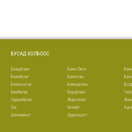
БУСАД ХОЛБООС
Баацагаан
Баян-Овоо
Баян
Баянбулаг
Баянговь
Бая
Баянхонгор
Баянцагаан
Богд
Бөмбөгөр
Бууцагаан
Галу
Гурванбулаг
Жаргалант
Жин
Заг
Өлзийт
Хүр
Шинэжинст
Эрдэнэцогт