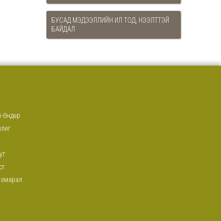
БУСАД МЭДЭЭЛЛИЙН ИЛ ТОД, НЭЭЛТТЭЙ
БАЙДАЛ
-Өндөр
нлиг
ут
ст
ээмарал